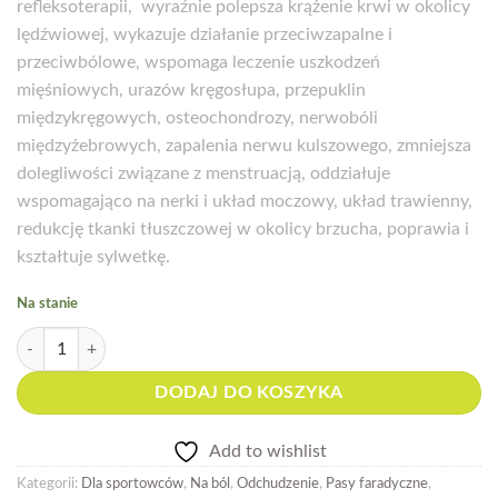
refleksoterapii, wyraźnie polepsza krążenie krwi w okolicy
2000,00 zł.
1500,00 zł.
lędźwiowej, wykazuje działanie przeciwzapalne i
przeciwbólowe, wspomaga leczenie uszkodzeń
mięśniowych, urazów kręgosłupa, przepuklin
międzykręgowych, osteochondrozy, nerwobóli
międzyżebrowych, zapalenia nerwu kulszowego, zmniejsza
dolegliwości związane z menstruacją, oddziałuje
wspomagająco na nerki i układ moczowy, układ trawienny,
redukcję tkanki tłuszczowej w okolicy brzucha, poprawia i
kształtuje sylwetkę.
Na stanie
ilość Pas lędźwiowy Fohow - działanie przeciwbólowe i rozgrzewające
DODAJ DO KOSZYKA
Add to wishlist
Kategorii:
Dla sportowców
,
Na ból
,
Odchudzenie
,
Pasy faradyczne
,