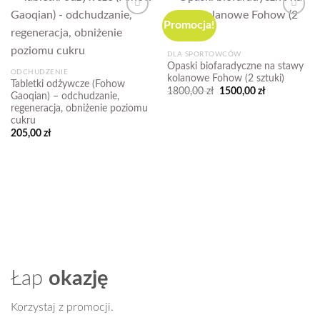
Promocja!
Add to
Add to
wishlist
wishlist
DLA SPORTOWCÓW
Opaski biofaradyczne na stawy
ODCHUDZENIE
kolanowe Fohow (2 sztuki)
Tabletki odżywcze (Fohow
Pierwotna
Aktualna
1800,00
zł
1500,00
zł
Gaoqian) – odchudzanie,
cena
cena
regeneracja, obniżenie poziomu
wynosiła:
wynosi:
1800,00 zł.
1500,00 zł.
cukru
205,00
zł
Łap
okazję
Korzystaj z promocji.