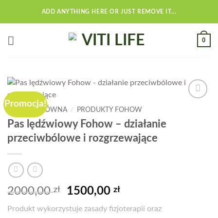
Przewiń
ADD ANYTHING HERE OR JUST REMOVE IT...
do
zawartości
0
Promocja!
Add to
STRONA GŁÓWNA
/
PRODUKTY FOHOW
wishlist
Pas lędźwiowy Fohow – działanie
przeciwbólowe i rozgrzewające
Pierwotna
Aktualna
2000,00
zł
1500,00
zł
cena
cena
Produkt wykorzystuje zasady fizjoterapii oraz
wynosiła:
wynosi: