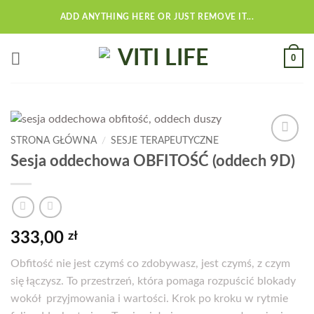
Przewiń
ADD ANYTHING HERE OR JUST REMOVE IT...
do
zawartości
0
STRONA GŁÓWNA
/
SESJE TERAPEUTYCZNE
Add to
Sesja oddechowa OBFITOŚĆ (oddech 9D)
wishlist
333,00
zł
Obfitość nie jest czymś co zdobywasz, jest czymś, z czym
się łączysz. To przestrzeń, która pomaga rozpuścić blokady
wokół przyjmowania i wartości. Krok po kroku w rytmie