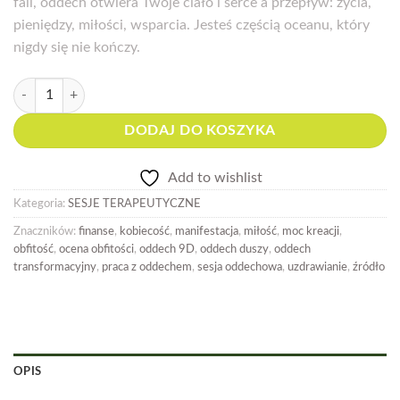
fali, oddech otwiera Twoje ciało i serce a przepływ: życia,
pieniędzy, miłości, wsparcia. Jesteś częścią oceanu, który
nigdy się nie kończy.
ilość Sesja oddechowa OBFITOŚĆ (oddech 9D)
DODAJ DO KOSZYKA
Add to wishlist
Kategoria:
SESJE TERAPEUTYCZNE
Znaczników:
finanse
,
kobiecość
,
manifestacja
,
miłość
,
moc kreacji
,
obfitość
,
ocena obfitości
,
oddech 9D
,
oddech duszy
,
oddech
transformacyjny
,
praca z oddechem
,
sesja oddechowa
,
uzdrawianie
,
źródło
OPIS