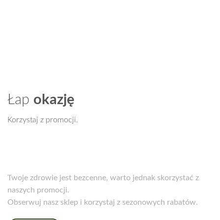
cena
cena
wynosiła:
wynosi:
333,00 zł.
250,00 zł.
Łap
okazję
Korzystaj z promocji.
Twoje zdrowie jest bezcenne, warto jednak skorzystać z
naszych promocji.
Obserwuj nasz sklep i korzystaj z sezonowych rabatów.