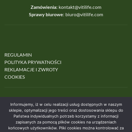
Zamówienia:
kontakt@vitilife.com
Sprawy biurowe
:
biuro@vitilife.com
REGULAMIN
POLITYKA PRYWATNOŚCI
REKLAMACJE I ZWROTY
COOKIES
Informujemy, iż w celu realizacji usług dostępnych w naszym
sklepie, optymalizacji jego treści oraz dostosowania sklepu do
Państwa indywidualnych potrzeb korzystamy z informacji
zapisanych za pomocą plików cookies na urządzeniach
końcowych użytkowników. Pliki cookies można kontrolować za
HOME
SKLEP
O NAS
KONTAKT