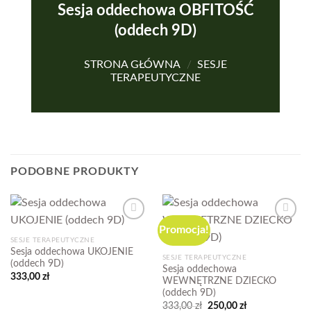
Sesja oddechowa OBFITOŚĆ
(oddech 9D)
STRONA GŁÓWNA
/
SESJE
TERAPEUTYCZNE
PODOBNE PRODUKTY
Promocja!
Add to
Add to
wishlist
wishlist
SESJE TERAPEUTYCZNE
Sesja oddechowa UKOJENIE
SESJE TERAPEUTYCZNE
(oddech 9D)
Sesja oddechowa
333,00
zł
WEWNĘTRZNE DZIECKO
(oddech 9D)
Pierwotna
Aktualna
333,00
zł
250,00
zł