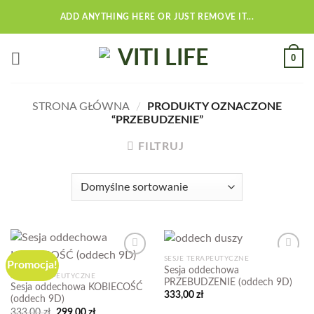
Przewiń
ADD ANYTHING HERE OR JUST REMOVE IT...
do
zawartości
0
STRONA GŁÓWNA
/
PRODUKTY OZNACZONE
“PRZEBUDZENIE”
FILTRUJ
SESJE TERAPEUTYCZNE
Promocja!
Add to
Add to
Sesja oddechowa
wishlist
wishlist
SESJE TERAPEUTYCZNE
PRZEBUDZENIE (oddech 9D)
Sesja oddechowa KOBIECOŚĆ
333,00
zł
(oddech 9D)
Pierwotna
Aktualna
333,00
zł
299,00
zł