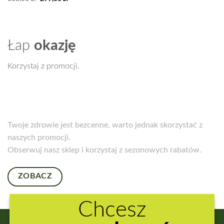
cena
cena
wynosiła:
wynosi:
333,00 zł.
299,00 zł.
Łap
okazję
Korzystaj z promocji.
Twoje zdrowie jest bezcenne, warto jednak skorzystać z
naszych promocji.
Obserwuj nasz sklep i korzystaj z sezonowych rabatów.
ZOBACZ
Chcesz