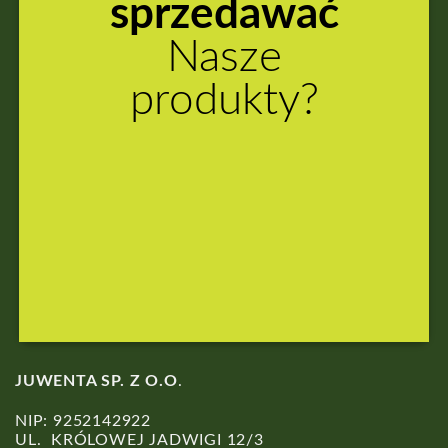
sprzedawać
Nasze
produkty?
ZAREJESTRUJ
SIĘ
JUWENTA SP. Z O.O
.
NIP: 9252142922
UL. KRÓLOWEJ JADWIGI 12/3