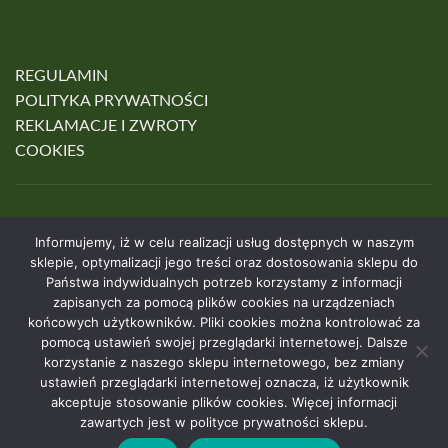
REGULAMIN
POLITYKA PRYWATNOŚCI
REKLAMACJE I ZWROTY
COOKIES
Informujemy, iż w celu realizacji usług dostępnych w naszym
sklepie, optymalizacji jego treści oraz dostosowania sklepu do
Państwa indywidualnych potrzeb korzystamy z informacji
zapisanych za pomocą plików cookies na urządzeniach
końcowych użytkowników. Pliki cookies można kontrolować za
HOME
SKLEP
O NAS
KONTAKT
pomocą ustawień swojej przeglądarki internetowej. Dalsze
korzystanie z naszego sklepu internetowego, bez zmiany
© 2026 • VitiLife
Realizacja: Gigaprint.pl
ustawień przeglądarki internetowej oznacza, iż użytkownik
akceptuje stosowanie plików cookies. Więcej informacji
zawartych jest w polityce prywatności sklepu.