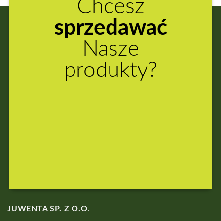
Chcesz
sprzedawać
Nasze
produkty?
ZAREJESTRUJ
SIĘ
JUWENTA SP. Z O.O
.