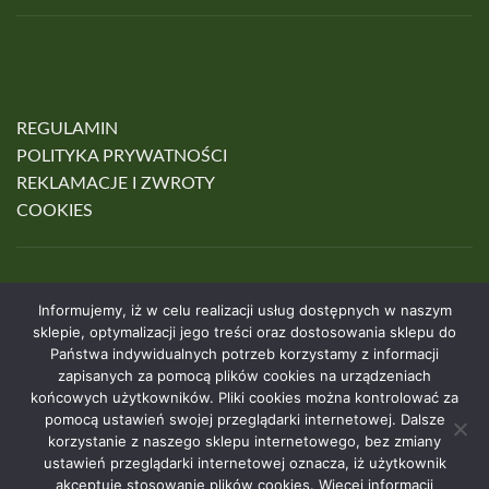
REGULAMIN
POLITYKA PRYWATNOŚCI
REKLAMACJE I ZWROTY
COOKIES
Informujemy, iż w celu realizacji usług dostępnych w naszym
sklepie, optymalizacji jego treści oraz dostosowania sklepu do
Państwa indywidualnych potrzeb korzystamy z informacji
zapisanych za pomocą plików cookies na urządzeniach
końcowych użytkowników. Pliki cookies można kontrolować za
HOME
SKLEP
O NAS
KONTAKT
pomocą ustawień swojej przeglądarki internetowej. Dalsze
korzystanie z naszego sklepu internetowego, bez zmiany
© 2026 • VitiLife
Realizacja: Gigaprint.pl
ustawień przeglądarki internetowej oznacza, iż użytkownik
akceptuje stosowanie plików cookies. Więcej informacji