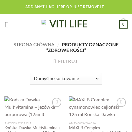
Przewiń
ADD ANYTHING HERE OR JUST REMOVE IT...
do
zawartości
0
STRONA GŁÓWNA
/
PRODUKTY OZNACZONE
“ZDROWE KOŚCI”
FILTRUJ
Add to
Add to
wishlist
wishlist
ANTYOKSYDACJA
ANTYOKSYDACJA
Końska Dawka Multivitamina +
MAXI B Complex