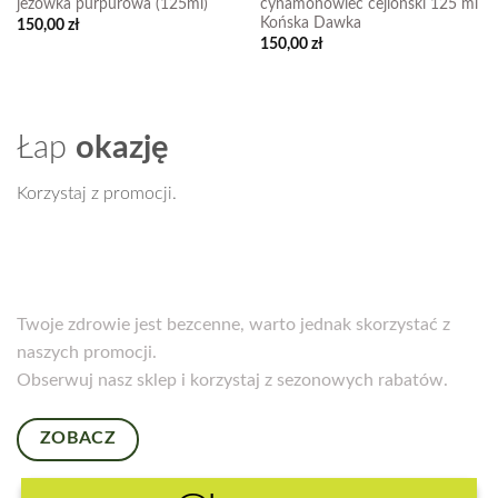
jeżówka purpurowa (125ml)
cynamonowiec cejloński 125 ml
Końska Dawka
150,00
zł
150,00
zł
Łap
okazję
Korzystaj z promocji.
Twoje zdrowie jest bezcenne, warto jednak skorzystać z
naszych promocji.
Obserwuj nasz sklep i korzystaj z sezonowych rabatów.
ZOBACZ